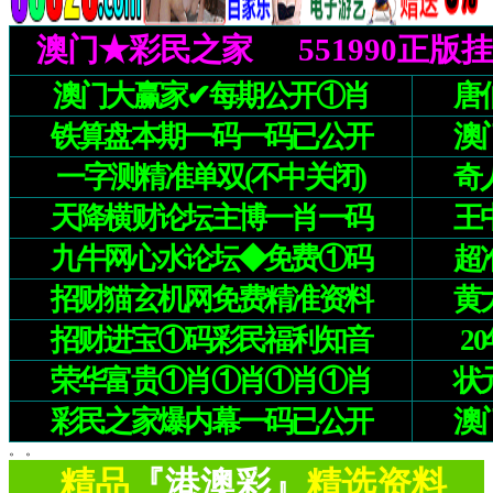
澳门★彩民之家
551990正版
澳门大赢家✔每期公开①肖
唐
铁算盘本期一码一码已公开
澳
一字测精准单双(不中关闭)
奇
天降横财论坛主博一肖一码
王
九牛网心水论坛◆免费①码
超
招财猫玄机网免费精准资料
黄
招财进宝①码彩民福利知音
2
荣华富贵①肖①肖①肖①肖
状
彩民之家爆内幕一码已公开
澳
。 。
精品
『港澳彩』
精选资料