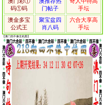
澳门彩①
澳推荐热
奇人中特高
码①码
门帖子
手坛
澳金多宝
聚宝盆四
六合大享高
公式王
肖八码
手坛
【澳门四不像玄机图】